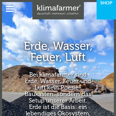
SHOP
Erde, Wasser,
Feuer, Luft
Bei klimafarmer sind
Erde, Wasser, Feuer und
Luft kein Poesie-
Baukasten, sondern das
Setup unserer Arbeit.
Erde ist die Basis: ein
lebendiges Ökosystem,