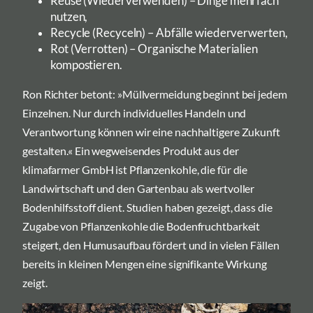
Reuse (Wiederverwenden) – Dinge mehrfach
nutzen,
Recycle (Recyceln) – Abfälle wiederverwerten,
Rot (Verrotten) – Organische Materialien
kompostieren.
Ron Richter betont: »Müllvermeidung beginnt bei jedem
Einzelnen. Nur durch individuelles Handeln und
Verantwortung können wir eine nachhaltigere Zukunft
gestalten.« Ein wegweisendes Produkt aus der
klimafarmer GmbH ist Pflanzenkohle, die für die
Landwirtschaft und den Gartenbau als wertvoller
Bodenhilfsstoff dient. Studien haben gezeigt, dass die
Zugabe von Pflanzenkohle die Bodenfruchtbarkeit
steigert, den Humusaufbau fördert und in vielen Fällen
bereits in kleinen Mengen eine signifikante Wirkung
zeigt.