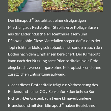
®
Der klimapott
besteht aus einer einzigartigen
Mischung aus Reststoffen: Stabilisierte Kollagenfasern
aus der Lederindustrie, Miscanthus-Fasern und
Pflanzenkohle. Diese Materialien sorgen dafür, dass der
Topf nicht nur biologisch abbaubar ist, sondern auch den
Boden nach dem Einpflanzen bereichert. Der Klimapott
kann nach der Nutzung samt Pflanze direkt in die Erde
eingebracht werden – ganz ohne Mikroplastik und ohne
zusätzlichen Entsorgungsaufwand.
»Jedes dieser Bestandteile trägt zur Verbesserung des
Bodens und seiner CO₂-Senkenfunktion bei«, so Ron
Richter. »Der Gartenbau ist eine klimaverbundene
®
Branche, und mit dem klimapott
haben Betriebe nun