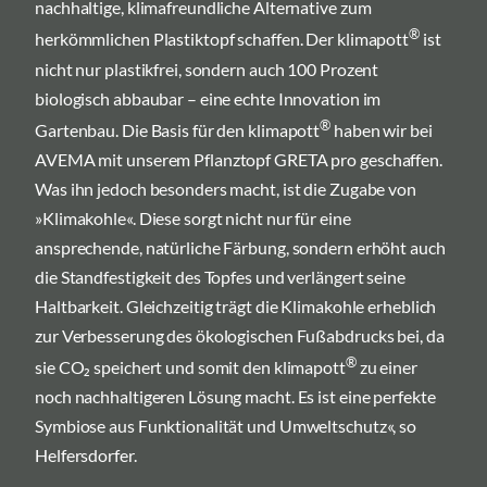
nachhaltige, klimafreundliche Alternative zum
®
herkömmlichen Plastiktopf schaffen. Der klimapott
ist
nicht nur plastikfrei, sondern auch 100 Prozent
biologisch abbaubar – eine echte Innovation im
®
Gartenbau. Die Basis für den klimapott
haben wir bei
AVEMA mit unserem Pflanztopf GRETA pro geschaffen.
Was ihn jedoch besonders macht, ist die Zugabe von
»Klimakohle«. Diese sorgt nicht nur für eine
ansprechende, natürliche Färbung, sondern erhöht auch
die Standfestigkeit des Topfes und verlängert seine
Haltbarkeit. Gleichzeitig trägt die Klimakohle erheblich
zur Verbesserung des ökologischen Fußabdrucks bei, da
®
sie CO₂ speichert und somit den klimapott
zu einer
noch nachhaltigeren Lösung macht. Es ist eine perfekte
Symbiose aus Funktionalität und Umweltschutz«, so
Helfersdorfer.