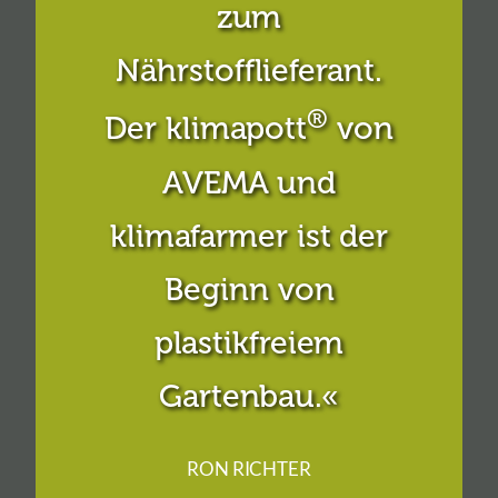
zum
Nährstofflieferant.
®
Der klimapott
von
AVEMA und
klimafarmer ist der
Beginn von
plastikfreiem
Gartenbau.«
RON RICHTER