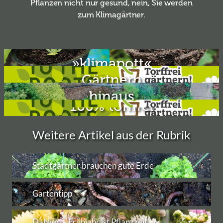
Pflanzen nicht nur gesund, nein, Sie werden
zum Klimagärtner.
Ausgezeichnete Zukunft: Der
»klimapott«
Auf dem Weg zum torffreien
Gärtnern
Der Garten wächst über sich
hinaus
100% torffrei
Weitere Artikel aus der Rubrik
Stadtgärtner brauchen gute Erde
Gartentipp
Dahlien – Frühjahr ist Pflanzzeit