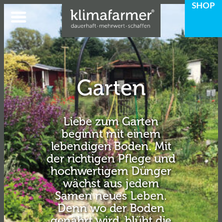
SHOP
Zum
Inhalt
springen
Garten
Liebe zum Garten
beginnt mit einem
lebendigen Boden. Mit
der richtigen Pflege und
hochwertigem Dünger
wächst aus jedem
Samen neues Leben.
Denn wo der Boden
genährt wird, blüht die